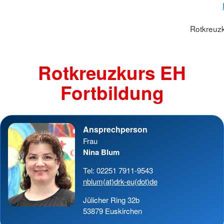
Rotkreuzk
Rotkreuzkurs EH
Fortbildung
Ansprechperson
Frau
Nina Blum
Tel: 02251 7911-9543
nblum(at)drk-eu(dot)de
Jülicher Ring 32b
53879 Euskirchen