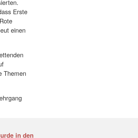
sierten.
 dass Erste
 Rote
neut einen
rettenden
uf
che Themen
Lehrgang
wurde in den