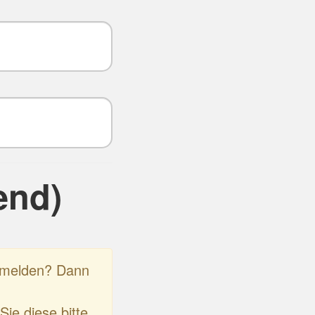
end)
anmelden? Dann
Sie diese bitte