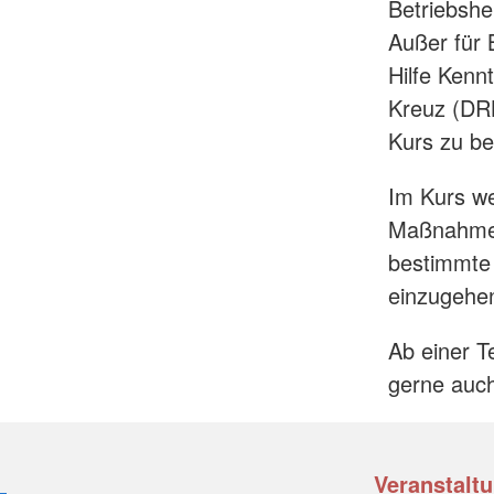
Betriebshel
Außer für B
Hilfe Kenn
Kreuz (DRK
Kurs zu b
Im Kurs we
Maßnahmen 
bestimmte 
einzugehe
Ab einer T
gerne auch
Veranstaltu