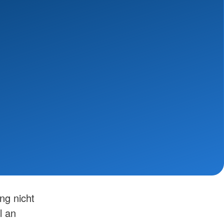
ng nicht
l an