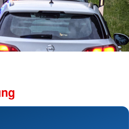
Schutz und Rettung
und Perspektivberatung
Suchdienst
Bergwacht
kstatt
Betreuungsdienst
nsmaterialien
Blutspende
Kreisauskunftsbüro
shilfe
Kriseninterventionsdienst
hilfe
Rettungsdienst
Rettungshundearbeit
Sanitätsdienst
Wasserwacht
Umgang mit Naturkatastrophen
ung