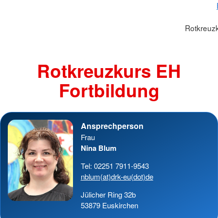
Rotkreuzk
Rotkreuzkurs EH
Fortbildung
Ansprechperson
Frau
Nina Blum
Tel: 02251 7911-9543
nblum(at)drk-eu(dot)de
Jülicher Ring 32b
53879 Euskirchen