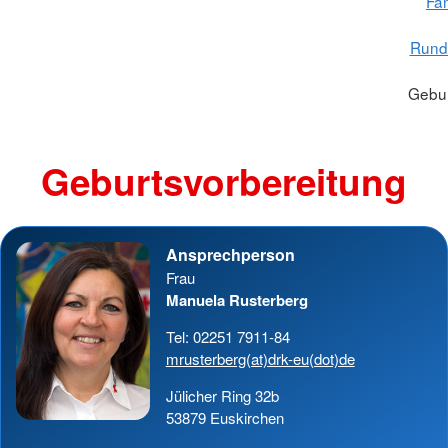
Fam
Rund
Gebur
Geburtsvorbereitung
Ansprechperson
Frau
Manuela Rusterberg
Tel: 02251 7911-84
mrusterberg(at)drk-eu(dot)de
Jülicher Ring 32b
53879 Euskirchen