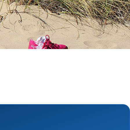
Schutz und Rettung
und Perspektivberatung
Suchdienst
Bergwacht
kstatt
Betreuungsdienst
nsmaterialien
Blutspende
Kreisauskunftsbüro
shilfe
Kriseninterventionsdienst
hilfe
Rettungsdienst
Rettungshundearbeit
Sanitätsdienst
Wasserwacht
Umgang mit Naturkatastrophen