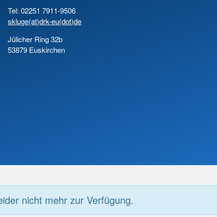
Tel: 02251 7911-9506
skluge(at)drk-eu(dot)de
Jülicher Ring 32b
53879 Euskirchen
eider nicht mehr zur Verfügung.