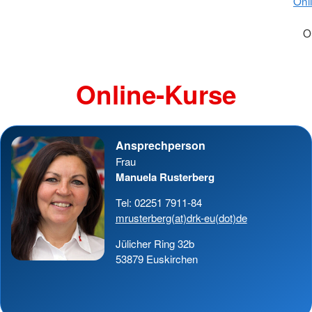
Onl
O
Online-Kurse
Ansprechperson
Frau
Manuela Rusterberg
Tel: 02251 7911-84
mrusterberg(at)drk-eu(dot)de
Jülicher Ring 32b
53879 Euskirchen