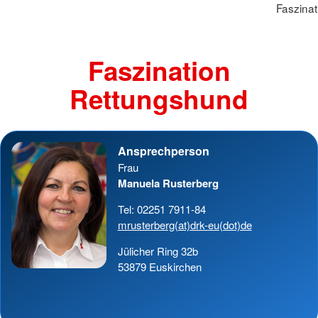
Faszina
Faszination
Rettungshund
Ansprechperson
Frau
Manuela Rusterberg
Tel: 02251 7911-84
mrusterberg(at)drk-eu(dot)de
Jülicher Ring 32b
53879 Euskirchen