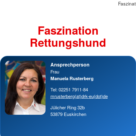
Faszina
Faszination
Rettungshund
Ansprechperson
Frau
Manuela Rusterberg
Tel: 02251 7911-84
mrusterberg(at)drk-eu(dot)de
Jülicher Ring 32b
53879 Euskirchen