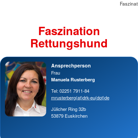
Faszina
Faszination
Rettungshund
Ansprechperson
Frau
Manuela Rusterberg
Tel: 02251 7911-84
mrusterberg(at)drk-eu(dot)de
Jülicher Ring 32b
53879 Euskirchen