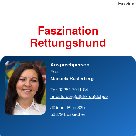
Faszina
Faszination
Rettungshund
Ansprechperson
Frau
Manuela Rusterberg
Tel: 02251 7911-84
mrusterberg(at)drk-eu(dot)de
Jülicher Ring 32b
53879 Euskirchen