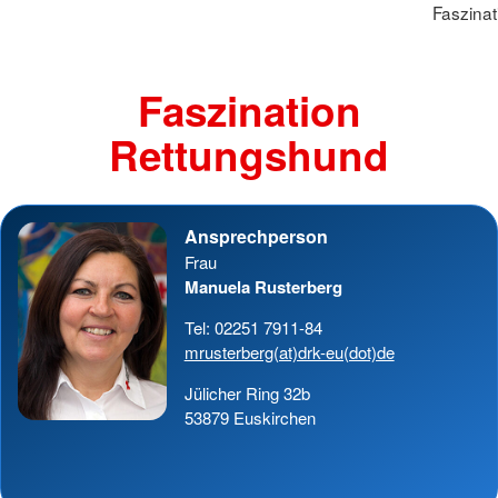
Faszina
Faszination
Rettungshund
Ansprechperson
Frau
Manuela Rusterberg
Tel: 02251 7911-84
mrusterberg(at)drk-eu(dot)de
Jülicher Ring 32b
53879 Euskirchen