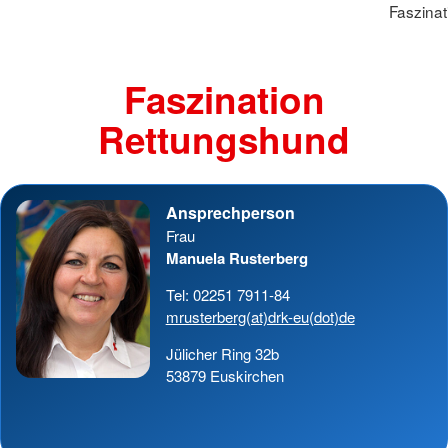
Faszina
Faszination
Rettungshund
Ansprechperson
Frau
Manuela Rusterberg
Tel: 02251 7911-84
mrusterberg(at)drk-eu(dot)de
Jülicher Ring 32b
53879 Euskirchen