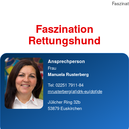
Faszina
Faszination
Rettungshund
Ansprechperson
Frau
Manuela Rusterberg
Tel: 02251 7911-84
mrusterberg(at)drk-eu(dot)de
Jülicher Ring 32b
53879 Euskirchen