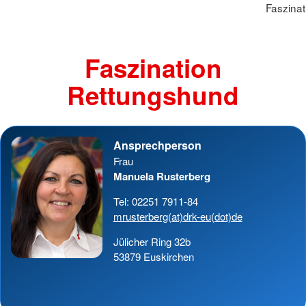
Faszina
Faszination
Rettungshund
Ansprechperson
Frau
Manuela Rusterberg
Tel: 02251 7911-84
mrusterberg(at)drk-eu(dot)de
Jülicher Ring 32b
53879 Euskirchen