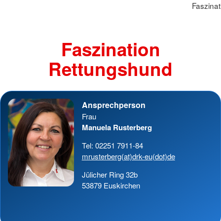
Faszina
Faszination
Rettungshund
Ansprechperson
Frau
Manuela Rusterberg
Tel: 02251 7911-84
mrusterberg(at)drk-eu(dot)de
Jülicher Ring 32b
53879 Euskirchen