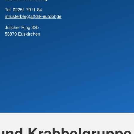
Tel: 02251 7911-84
mrusterberg(at)drk-eu(dot)de
Jülicher Ring 32b
53879 Euskirchen
 und Krabbelgruppe