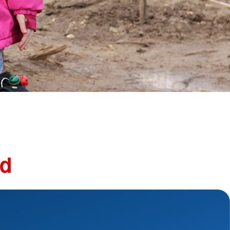
Schutz und Rettung
und Perspektivberatung
Suchdienst
Bergwacht
kstatt
Betreuungsdienst
nsmaterialien
Blutspende
Kreisauskunftsbüro
shilfe
Kriseninterventionsdienst
hilfe
Rettungsdienst
Rettungshundearbeit
Sanitätsdienst
Wasserwacht
Umgang mit Naturkatastrophen
nd