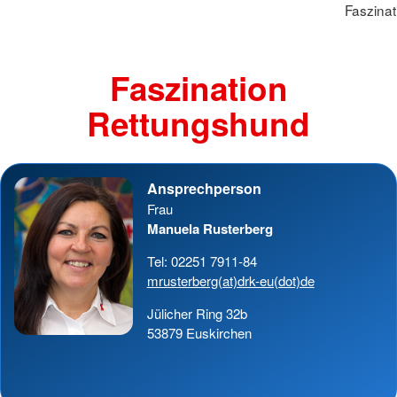
Faszina
Faszination
Rettungshund
Ansprechperson
Frau
Manuela Rusterberg
Tel: 02251 7911-84
mrusterberg(at)drk-eu(dot)de
Jülicher Ring 32b
53879 Euskirchen