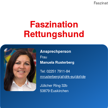
Faszina
Faszination
Rettungshund
Ansprechperson
Frau
Manuela Rusterberg
Tel: 02251 7911-84
mrusterberg(at)drk-eu(dot)de
Jülicher Ring 32b
53879 Euskirchen