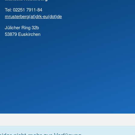
Tel: 02251 7911-84
mrusterberg(at)drk-eu(dot)de
Jülicher Ring 32b
53879 Euskirchen