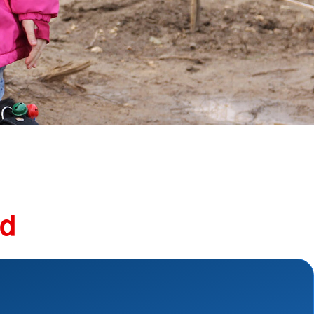
Schutz und Rettung
und Perspektivberatung
Suchdienst
Bergwacht
kstatt
Betreuungsdienst
nsmaterialien
Blutspende
Kreisauskunftsbüro
shilfe
Kriseninterventionsdienst
hilfe
Rettungsdienst
Rettungshundearbeit
Sanitätsdienst
Wasserwacht
Umgang mit Naturkatastrophen
nd