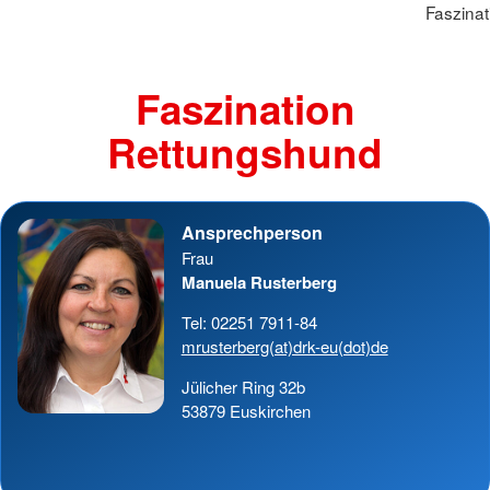
Faszina
Faszination
Rettungshund
Ansprechperson
Frau
Manuela Rusterberg
Tel: 02251 7911-84
mrusterberg(at)drk-eu(dot)de
Jülicher Ring 32b
53879 Euskirchen