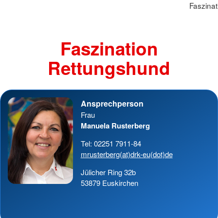
Faszina
Faszination
Rettungshund
Ansprechperson
Frau
Manuela Rusterberg
Tel: 02251 7911-84
mrusterberg(at)drk-eu(dot)de
Jülicher Ring 32b
53879 Euskirchen