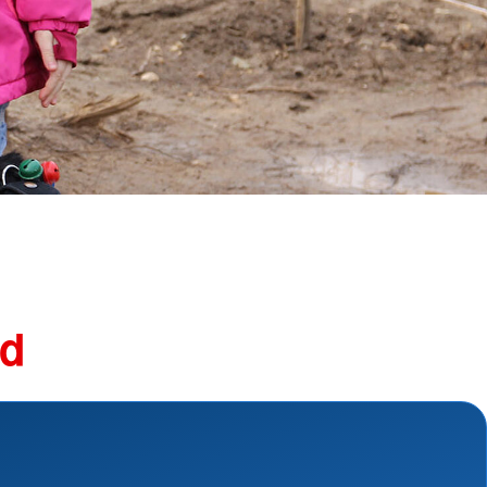
Schutz und Rettung
und Perspektivberatung
Suchdienst
Bergwacht
kstatt
Betreuungsdienst
nsmaterialien
Blutspende
Kreisauskunftsbüro
shilfe
Kriseninterventionsdienst
hilfe
Rettungsdienst
Rettungshundearbeit
Sanitätsdienst
Wasserwacht
Umgang mit Naturkatastrophen
nd