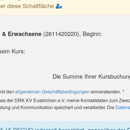
er diese Schaltfläche
n & Erwachsene
(
2611420220
), Beginn:
esem Kurs:
Die Summe Ihrer Kursbuchung
 mit den
allgemeinen Geschäftsbedingungen
einverstanden. *
 dass der DRK KV Euskirchen e.V. meine Kontaktdaten zum Zwe
ung und Kommunikation speichert und verarbeitet. Die
Datens
 § 15 DSGVO jederzeit berechtigt, gegenüber der