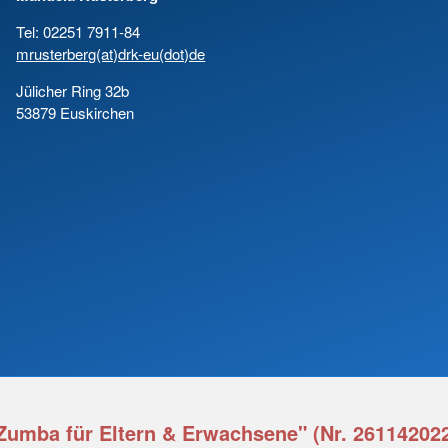
Tel: 02251 7911-84
mrusterberg(at)drk-eu(dot)de
Jülicher Ring 32b
53879 Euskirchen
Zumba für Eltern & Erwachsene" (Nr. 26114202