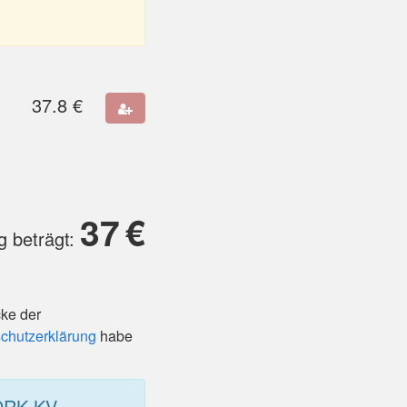
37.8
€
37
€
 beträgt:
cke der
chutzerklärung
habe
 DRK KV