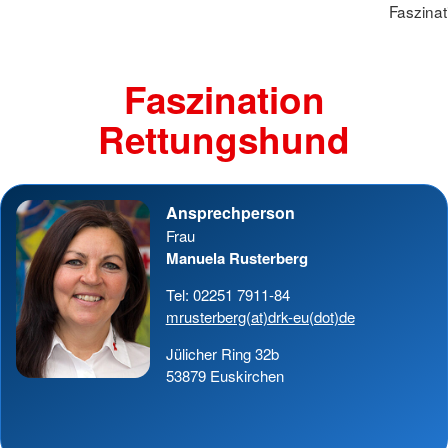
Faszina
Faszination
Rettungshund
Ansprechperson
Frau
Manuela Rusterberg
Tel: 02251 7911-84
mrusterberg(at)drk-eu(dot)de
Jülicher Ring 32b
53879 Euskirchen