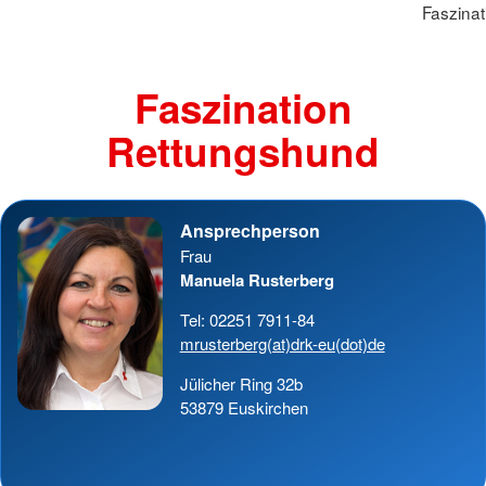
Faszina
Faszination
Rettungshund
Ansprechperson
Frau
Manuela Rusterberg
Tel: 02251 7911-84
mrusterberg(at)drk-eu(dot)de
Jülicher Ring 32b
53879 Euskirchen