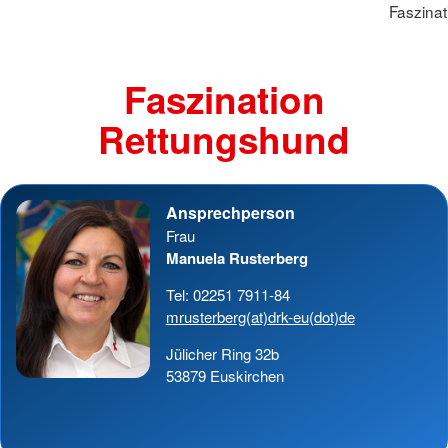
Faszina
Faszination
Rettungshund
Ansprechperson
Frau
Manuela Rusterberg
Tel: 02251 7911-84
mrusterberg(at)drk-eu(dot)de
Jülicher Ring 32b
53879 Euskirchen