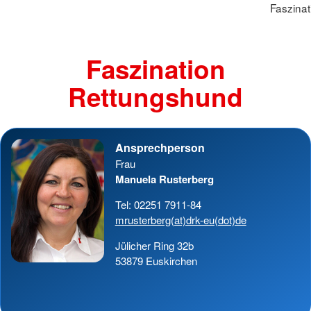
Faszina
Faszination
Rettungshund
Ansprechperson
Frau
Manuela Rusterberg
Tel: 02251 7911-84
mrusterberg(at)drk-eu(dot)de
Jülicher Ring 32b
53879 Euskirchen