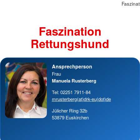
Faszina
Faszination
Rettungshund
Ansprechperson
Frau
Manuela Rusterberg
Tel: 02251 7911-84
mrusterberg(at)drk-eu(dot)de
Jülicher Ring 32b
53879 Euskirchen