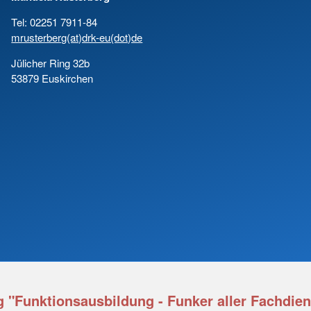
Tel: 02251 7911-84
mrusterberg(at)drk-eu(dot)de
Jülicher Ring 32b
53879 Euskirchen
g "Funktionsausbildung - Funker aller Fachdiens