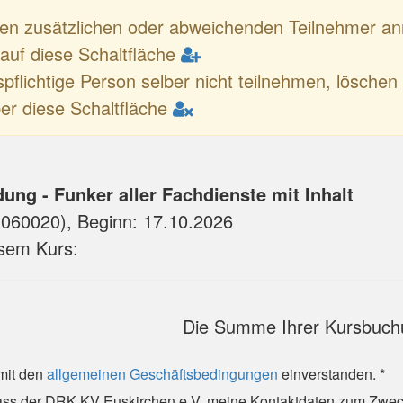
nen zusätzlichen oder abweichenden Teilnehmer 
e auf diese Schaltfläche
spflichtige Person selber nicht teilnehmen, löschen 
er diese Schaltfläche
ung - Funker aller Fachdienste mit Inhalt
1060020
), Beginn:
17.10.2026
esem Kurs:
Die Summe Ihrer Kursbuch
 mit den
allgemeinen Geschäftsbedingungen
einverstanden. *
 dass der DRK KV Euskirchen e.V. meine Kontaktdaten zum Zwe