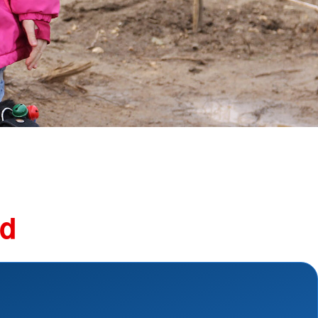
Schutz und Rettung
und Perspektivberatung
Suchdienst
Bergwacht
kstatt
Betreuungsdienst
nsmaterialien
Blutspende
Kreisauskunftsbüro
shilfe
Kriseninterventionsdienst
hilfe
Rettungsdienst
Rettungshundearbeit
Sanitätsdienst
Wasserwacht
Umgang mit Naturkatastrophen
nd