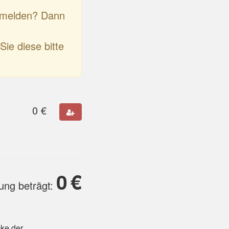
anmelden? Dann
Sie diese bitte
0
€
0
€
ung beträgt:
cke der