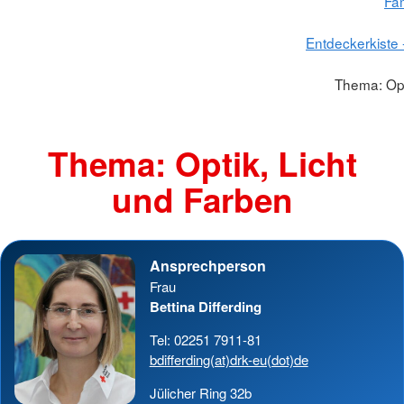
Fam
Entdeckerkiste 
Thema: Opt
Thema: Optik, Licht
und Farben
Ansprechperson
Frau
Bettina Differding
Tel: 02251 7911-81
bdifferding(at)drk-eu(dot)de
Jülicher Ring 32b