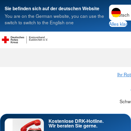
Sprache w
Sie befinden sich auf der deutschen Website
You are on the German website, you can use the
Suche
switch to switch to the English one
Alles klar
Kreisverband
Schwesternsc
Euskirchen e.V.
Ihr Ro
Schw
Kostenlose DRK-Hotline.
Wir beraten Sie gerne.