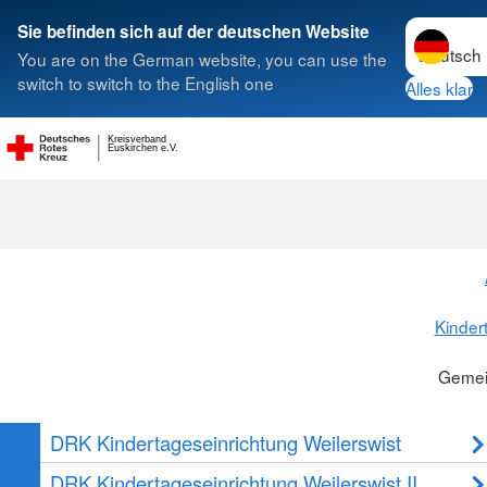
Sprache w
Sie befinden sich auf der deutschen Website
You are on the German website, you can use the
Suche
switch to switch to the English one
Alles klar
Kreisverband
Gemeinde Wei
Euskirchen e.V.
Kinder
Gemei
DRK Kindertageseinrichtung Weilerswist
DRK Kindertageseinrichtung Weilerswist II