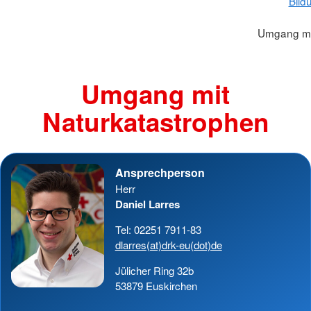
Bild
Umgang mi
Umgang mit
Naturkatastrophen
Ansprechperson
Herr
Daniel Larres
Tel: 02251 7911-83
dlarres(at)drk-eu(dot)de
Jülicher Ring 32b
53879 Euskirchen