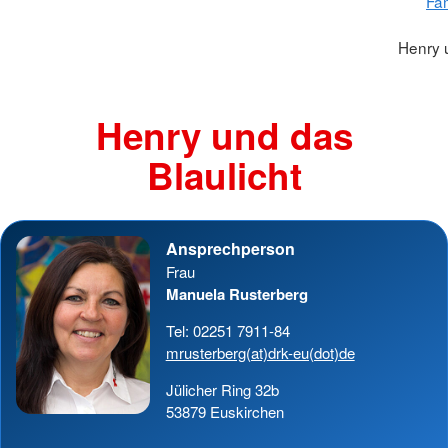
Fam
Henry u
Henry und das
Blaulicht
Ansprechperson
Frau
Manuela Rusterberg
Tel: 02251 7911-84
mrusterberg(at)drk-eu(dot)de
Jülicher Ring 32b
53879 Euskirchen