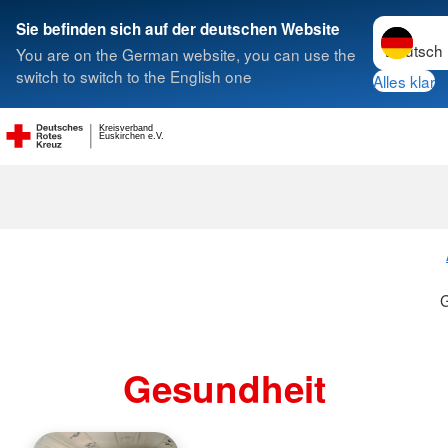
Sprache w
Sie befinden sich auf der deutschen Website
You are on the German website, you can use the
Suche
switch to switch to the English one
Alles klar
Kreisverband
Euskirchen e.V.
G
Gesundheit