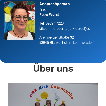
Ansprechperson
Frau
Petra Wurst
Tel: 02697 7226
kitalommersdorf(at)drk-eu(dot)de
Aremberger Straße 32
53945 Blankenheim - Lommersdorf
Über uns