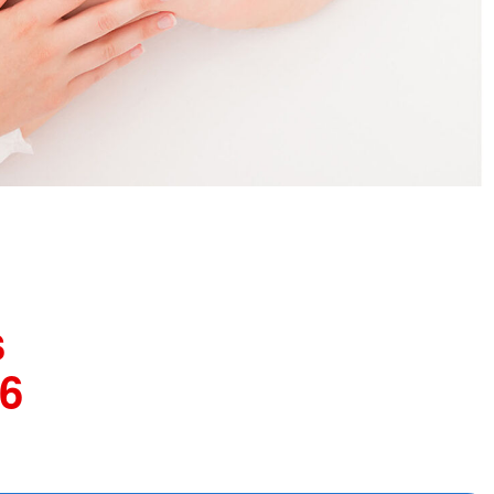
Schutz und Rettung
und Perspektivberatung
Suchdienst
Bergwacht
kstatt
Betreuungsdienst
nsmaterialien
Blutspende
Kreisauskunftsbüro
shilfe
Kriseninterventionsdienst
hilfe
Rettungsdienst
Rettungshundearbeit
Sanitätsdienst
Wasserwacht
Umgang mit Naturkatastrophen
s
6