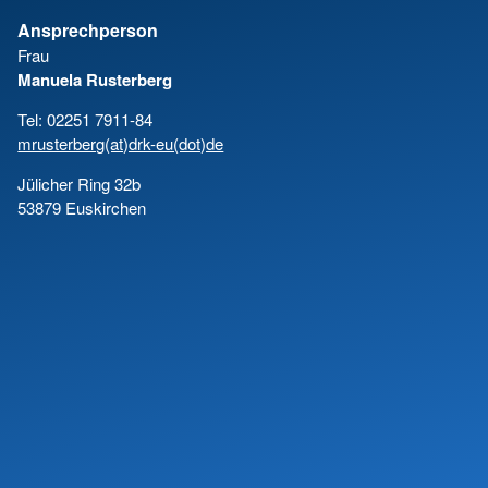
Ansprechperson
Frau
Manuela Rusterberg
Tel: 02251 7911-84
mrusterberg(at)drk-eu(dot)de
Jülicher Ring 32b
53879 Euskirchen