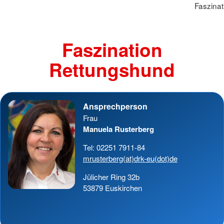
Faszina
Faszination
Rettungshund
Ansprechperson
Frau
Manuela Rusterberg
Tel: 02251 7911-84
mrusterberg(at)drk-eu(dot)de
Jülicher Ring 32b
53879 Euskirchen