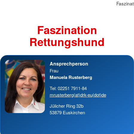
Faszina
Faszination
Rettungshund
Ansprechperson
Frau
Manuela Rusterberg
Tel: 02251 7911-84
mrusterberg(at)drk-eu(dot)de
Jülicher Ring 32b
53879 Euskirchen