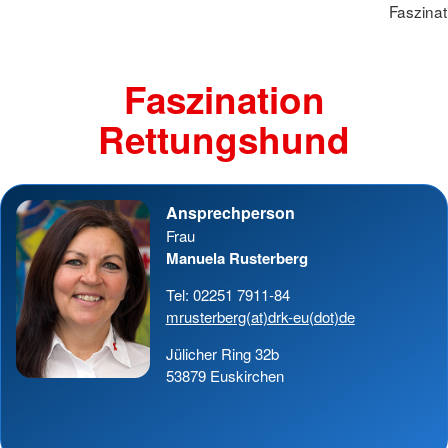
Faszina
Faszination
Rettungshund
Ansprechperson
Frau
Manuela Rusterberg
Tel: 02251 7911-84
mrusterberg(at)drk-eu(dot)de
Jülicher Ring 32b
53879 Euskirchen