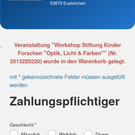
53879 Euskirchen
Veranstaltung "Workshop Stiftung Kinder
Forschen "Optik, Licht & Farben"" (Nr.
2513220220) wurde in den Warenkorb gelegt.
mit * gekennzeichnete Felder müssen ausgefüllt
werden
Zahlungspflichtiger
Geschlecht *
Männlich
Weiblich
Divers