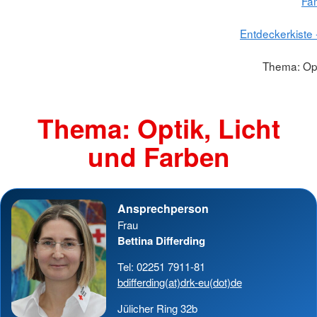
Fam
Entdeckerkiste 
Thema: Opt
Thema: Optik, Licht
und Farben
Ansprechperson
Frau
Bettina Differding
Tel: 02251 7911-81
bdifferding(at)drk-eu(dot)de
Jülicher Ring 32b