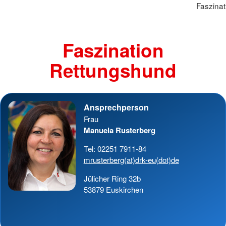
Faszina
Faszination
Rettungshund
Ansprechperson
Frau
Manuela Rusterberg
Tel: 02251 7911-84
mrusterberg(at)drk-eu(dot)de
Jülicher Ring 32b
53879 Euskirchen