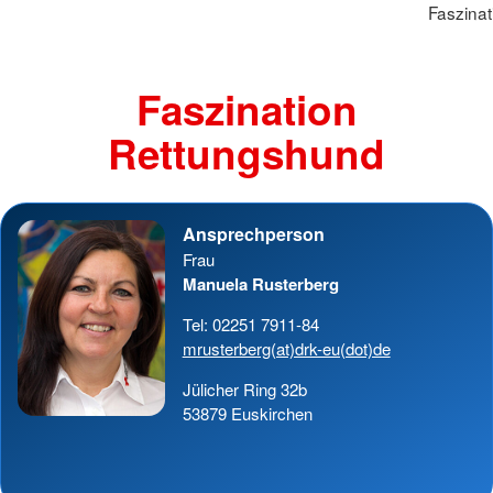
Faszina
Faszination
Rettungshund
Ansprechperson
Frau
Manuela Rusterberg
Tel: 02251 7911-84
mrusterberg(at)drk-eu(dot)de
Jülicher Ring 32b
53879 Euskirchen