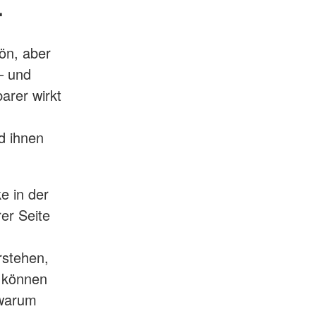
.
ön, aber
– und
arer wirkt
d ihnen
e in der
er Seite
stehen,
 können
 warum