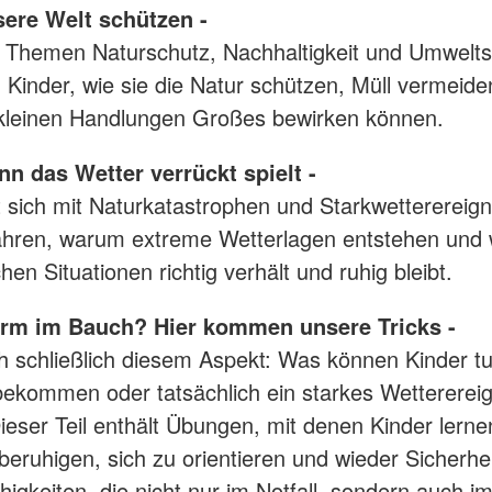
nsere Welt schützen -
ie Themen Naturschutz, Nachhaltigkeit und Umwelts
n Kinder, wie sie die Natur schützen, Müll vermeid
 kleinen Handlungen Großes bewirken können.
nn das Wetter verrückt spielt -
t sich mit Naturkatastrophen und Starkwetterereign
fahren, warum extreme Wetterlagen entstehen und
chen Situationen richtig verhält und ruhig bleibt.
turm im Bauch? Hier kommen unsere Tricks -
h schließlich diesem Aspekt: Was können Kinder t
bekommen oder tatsächlich ein starkes Wetterereig
ieser Teil enthält Übungen, mit denen Kinder lerne
 beruhigen, sich zu orientieren und wieder Sicherhe
igkeiten, die nicht nur im Notfall, sondern auch im