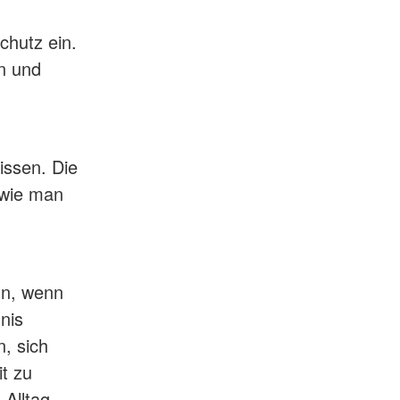
chutz ein.
en und
issen. Die
 wie man
un, wenn
nis
n, sich
it zu
 Alltag