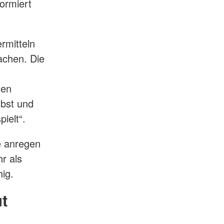
formiert
rmitteln
achen. Die
nen
lbst und
ielt“.
e anregen
r als
ig.
t