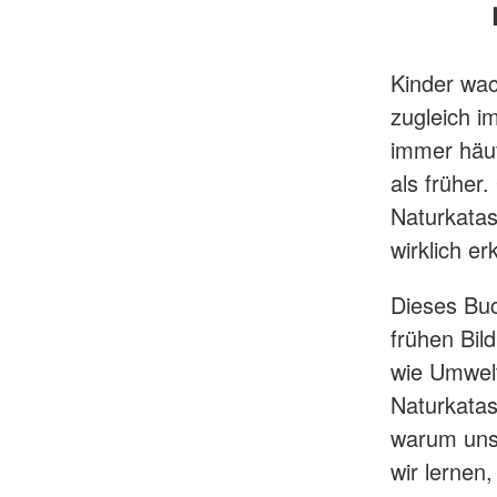
Kinder wac
zugleich i
immer häuf
als früher
Naturkatas
wirklich e
Dieses Buc
frühen Bil
wie Umwelt
Naturkata
warum uns
wir lernen