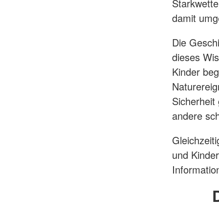
Starkwette
damit umg
Die Geschi
dieses Wis
Kinder be
Naturereig
Sicherheit
andere sch
Gleichzei
und Kinder
Informatio