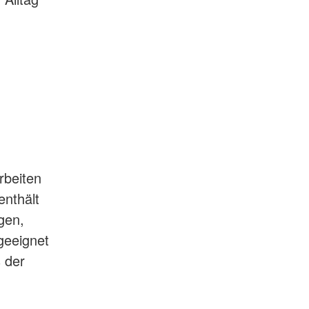
rbeiten
enthält
gen,
geeignet
 der