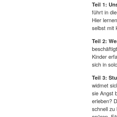
Teil 1: U
führt in d
Hier lerne
selbst mit
Teil 2: We
beschäftig
Kinder er
sich in sol
Teil 3: S
widmet sic
sie Angst 
erleben? D
schnell zu
spüren. Fäh