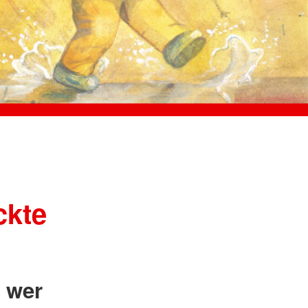
ngsschutz und
sdienst
e
unftsbüro
rventionsdienst
ienst
undearbeit
enst
cht
t Naturkatastrophen
ckte
 wer