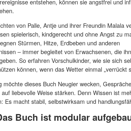
rereignisse entstehen, können sie angstfrei und in
ehen.
chten von Palle, Antje und ihrer Freundin Malala ve
sen spielerisch, kindgerecht und ohne Angst zu m
gegnen Stürmen, Hitze, Erdbeben und anderen
nissen – immer begleitet von Erwachsenen, die ih
 geben. So erfahren Vorschulkinder, wie sie sich se
ützen können, wenn das Wetter einmal „verrückt sp
tig möchte dieses Buch Neugier wecken, Gespräch
 auf liebevolle Weise stärken. Denn Wissen ist meh
n: Es macht stabil, selbstwirksam und handlungsfäh
Das Buch ist modular aufgebau