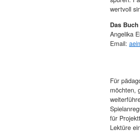
wertvoll si
Das Buch 
Angelika 
Email:
aei
Für pädago
möchten, g
weiterführ
Spielanreg
für Projek
Lektüre ei