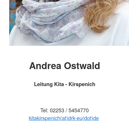
Andrea Ostwald
Leitung Kita - Kirspenich
Tel: 02253 / 5454770
kitakirspenich(at)drk-eu(dot)de