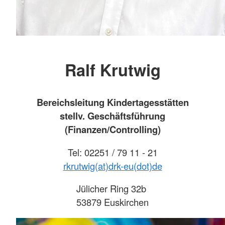
Ralf Krutwig
Bereichsleitung Kindertagesstätten
stellv. Geschäftsführung
(Finanzen/Controlling)
Tel: 02251 / 79 11 - 21
rkrutwig(at)drk-eu(dot)de
Jülicher Ring 32b
53879 Euskirchen