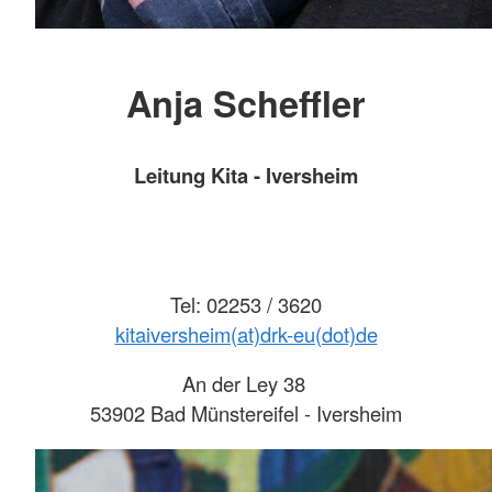
Anja Scheffler
Leitung Kita - Iversheim
Tel: 02253 / 3620
kitaiversheim(at)drk-eu(dot)de
An der Ley 38
53902 Bad Münstereifel - Iversheim