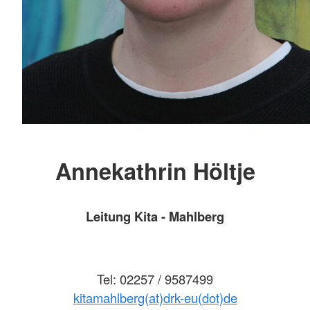
Annekathrin Höltje
Leitung Kita - Mahlberg
Tel: 02257 / 9587499
kitamahlberg(at)drk-eu(dot)de