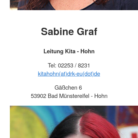
Sabine Graf
Leitung Kita - Hohn
Tel: 02253 / 8231
kitahohn(at)drk-eu(dot)de
Gäßchen 6
53902 Bad Münstereifel - Hohn