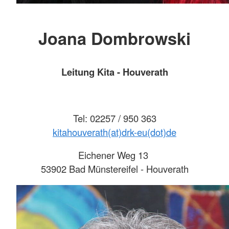
Joana Dombrowski
Leitung Kita - Houverath
Tel: 02257 / 950 363
kitahouverath(at)drk-eu(dot)de
Eichener Weg 13
53902 Bad Münstereifel - Houverath