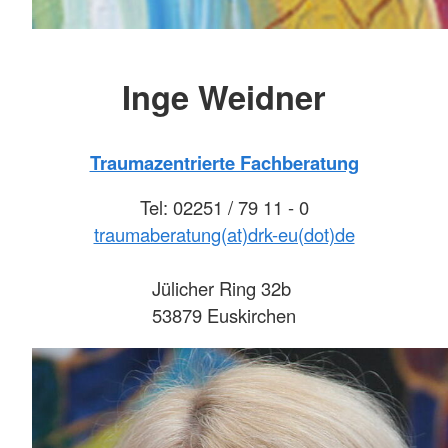
Inge Weidner
Traumazentrierte Fachberatung
Tel: 02251 / 79 11 - 0
traumaberatung(at)drk-eu(dot)de
Jülicher Ring 32b
53879 Euskirchen