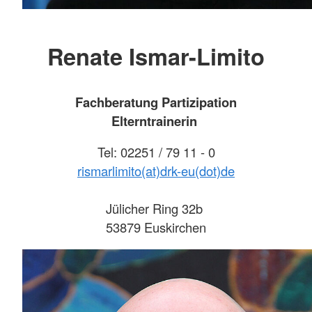
Renate Ismar-Limito
Fachberatung Partizipation
Elterntrainerin
Tel: 02251 / 79 11 - 0
rismarlimito(at)drk-eu(dot)de
Jülicher Ring 32b
53879 Euskirchen