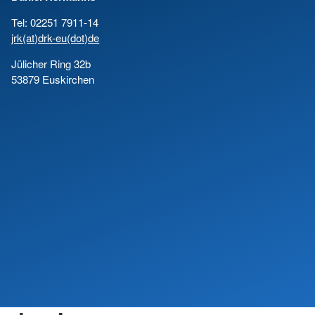
Tel: 02251 7911-14
jrk(at)drk-eu(dot)de
Jülicher Ring 32b
53879 Euskirchen