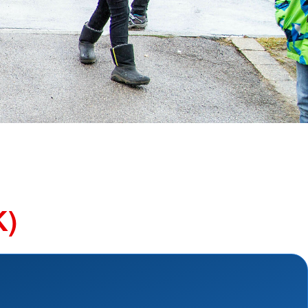
ngsschutz und
sdienst
e
unftsbüro
rventionsdienst
ienst
undearbeit
enst
cht
t Naturkatastrophen
K)