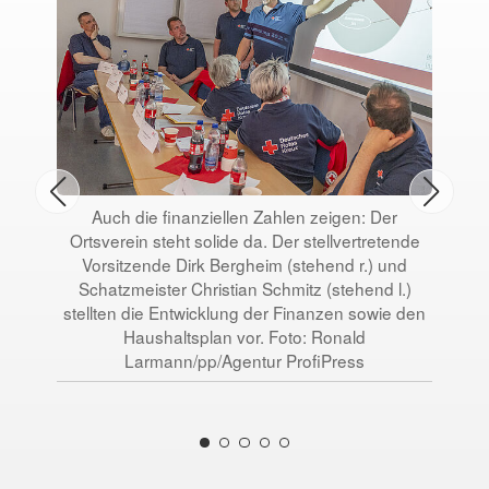
Auch die finanziellen Zahlen zeigen: Der
St
Ortsverein steht solide da. Der stellvertretende
G
Vorsitzende Dirk Bergheim (stehend r.) und
Tob
Schatzmeister Christian Schmitz (stehend l.)
Si
stellten die Entwicklung der Finanzen sowie den
G
Haushaltsplan vor. Foto: Ronald
Sch
Larmann/pp/Agentur ProfiPress
Dan