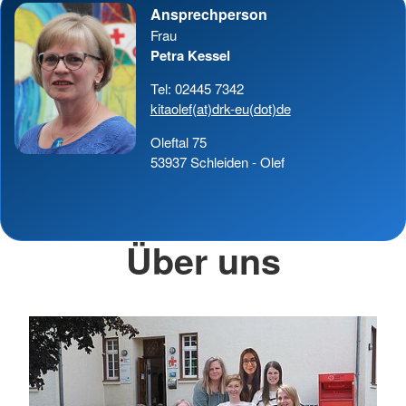
Ansprechperson
Frau
Petra Kessel
Tel: 02445 7342
kitaolef(at)drk-eu(dot)de
Oleftal 75
53937 Schleiden - Olef
Über uns