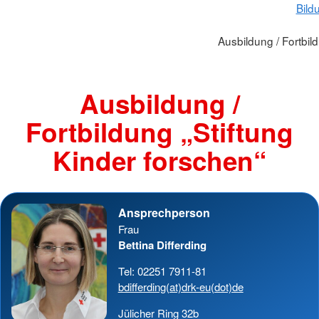
Bild
Ausbildung / Fortbil
Ausbildung /
Fortbildung „Stiftung
Kinder forschen“
Ansprechperson
Frau
Bettina Differding
Tel: 02251 7911-81
bdifferding(at)drk-eu(dot)de
Jülicher Ring 32b