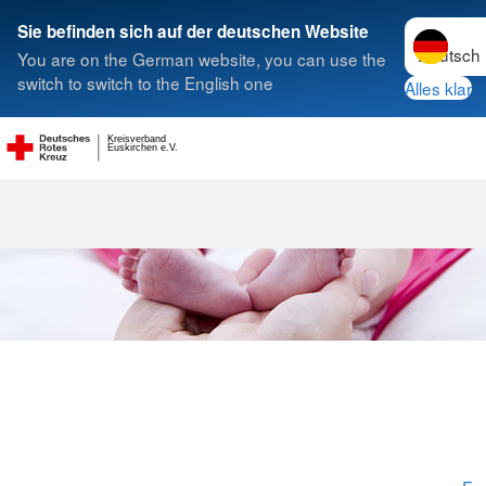
Sprache w
Sie befinden sich auf der deutschen Website
You are on the German website, you can use the
Suche
switch to switch to the English one
Alles klar
Kreisverband
Euskirchen e.V.