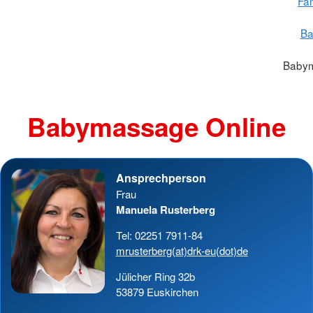
Fam
Ba
Babym
Babymassage Online
Ansprechperson
Frau
Manuela Rusterberg
Tel: 02251 7911-84
mrusterberg(at)drk-eu(dot)de
Jülicher Ring 32b
53879 Euskirchen