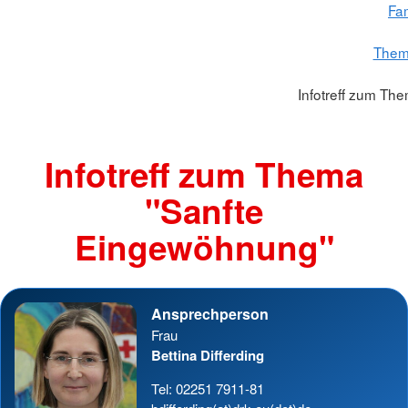
Fam
Theme
Infotreff zum Th
Infotreff zum Thema
"Sanfte
Eingewöhnung"
Ansprechperson
Frau
Bettina Differding
Tel: 02251 7911-81